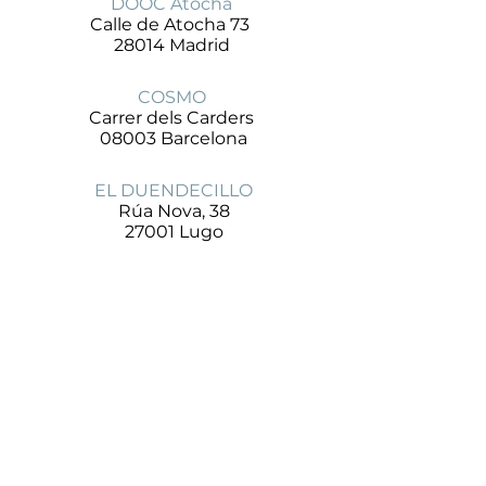
DOOC Atocha
Calle de Atocha 73
28014 Madrid
COSMO
Carrer dels Carders
08003 Barcelona
EL DUENDECILLO
Rúa Nova, 38
27001 Lugo
SWITZERLAND
PARTICULES EN SUSPENSION
Rue Étraz 2
1003 Lausanne
UNITED KINGDOM