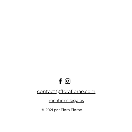
a marque Flora Florae sur Faire et Ankorstore, les
professionnels.
 sur FAIRE
Commander sur
contact@floraflorae.com
mentions légales
© 2021 par Flora Florae.