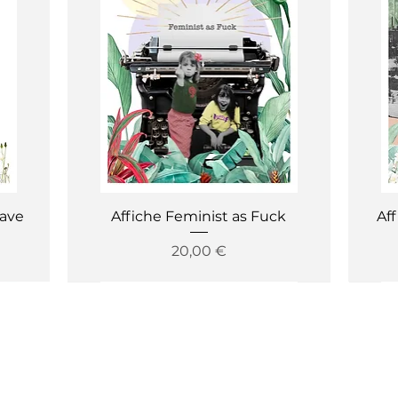
Aperçu rapide
Have
Affiche Feminist as Fuck
Aff
Prix
20,00 €