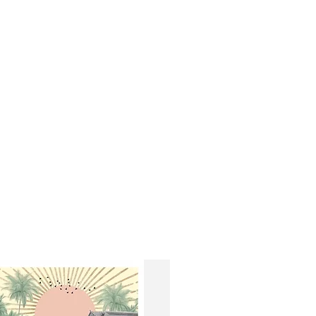
ilibrium
 séparément.
wer Jump
age Sunbathing