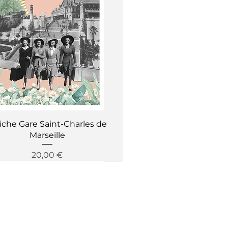
Aperçu rapide
iche Gare Saint-Charles de
Marseille
Prix
20,00 €