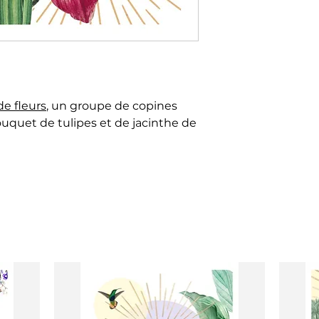
Poster vintage Equ
magnétique
vendu
Affiche fleurs Flo
Affiche fleur vint
Herbier Dandelion
de fleurs
, un groupe de copines
ouquet de tulipes et de jacinthe de