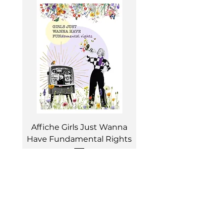
Affiche Girls Just Wanna
Have Fundamental Rights
Prix
20,00 €
contact@floraflorae.co